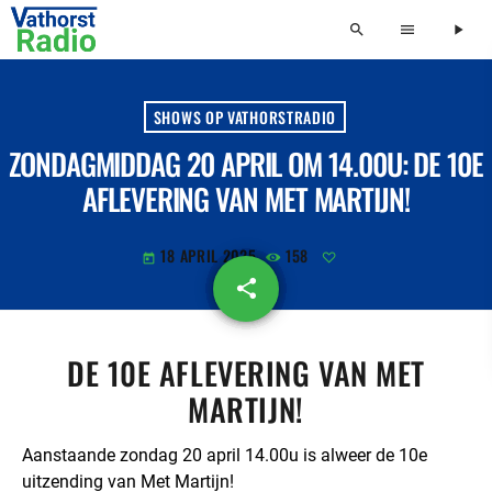
search
menu
play_arrow
SHOWS OP VATHORSTRADIO
ZONDAGMIDDAG 20 APRIL OM 14.00U: DE 10E
AFLEVERING VAN MET MARTIJN!
18 APRIL 2025
158
today
share
email
DE 10E AFLEVERING VAN MET
MARTIJN!
Aanstaande zondag 20 april 14.00u is alweer de 10e
uitzending van Met Martijn!