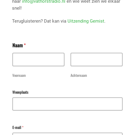
naar
info@vathorstradio.nl
en wie weet zien we elkaar
snel!
Terugluisteren? Dat kan via
Uitzending Gemist
.
Naam
*
Voornaam
Achternaam
Woonplaats
E-mail
*