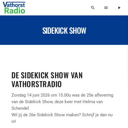
search
menu
play_arrow
SIDEKICK SHOW
DE SIDEKICK SHOW VAN
VATHORSTRADIO
Zondag 14 juni 2026 om 15.00u was de 25e aflevering
van de Sidekick Show, deze keer met Helma van
Schendel
Wil jij de 26e Sidekick Show maken? Schrijf je dan nu
in!