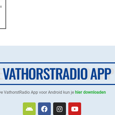
x
E VATHORSTRADIO APP
e VathorstRadio App voor Android kun je
hier downloaden