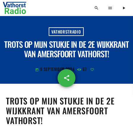
search
menu
play_arrow
VATHORSTRADIO
TROTS OP MIJN STUKJE IN DE 2E WIJKKRANT
VAN AMERSFOORT VATHORST!
9 SEPTEMBER 2024
67
today
share
email
TROTS OP MIJN STUKJE IN DE 2E
WIJKKRANT VAN AMERSFOORT
VATHORST!