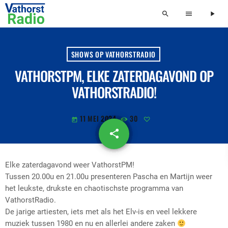
search
menu
play_arrow
SHOWS OP VATHORSTRADIO
VATHORSTPM, ELKE ZATERDAGAVOND OP
VATHORSTRADIO!
11 MEI 2024
30
today
share
email
Elke zaterdagavond weer VathorstPM!
Tussen 20.00u en 21.00u presenteren Pascha en Martijn weer
het leukste, drukste en chaotischste programma van
VathorstRadio.
De jarige artiesten, iets met als het Elv-is en veel lekkere
muziek tussen 1980 en nu en allerlei andere zaken