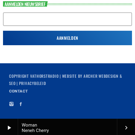
AANMELDEN NIEUWSBRIEF
COPYRIGHT
VATHORSTRADIO
| WEBSITE BY
ARCHER WEBDESIGN &
SEO
|
PRIVACYBELEID
CONTACT
Woman
play_arrow
keyboard_arrow_right
Neneh Cherry