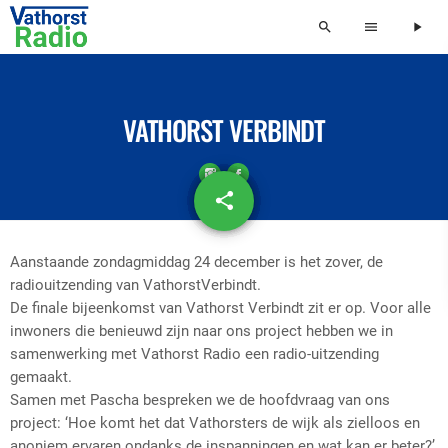
search
menu
play_arrow
VATHORST VERBINDT
share
email
Aanstaande zondagmiddag 24 december is het zover, de
radiouitzending van VathorstVerbindt.
De finale bijeenkomst van Vathorst Verbindt zit er op. Voor alle
inwoners die benieuwd zijn naar ons project hebben we in
samenwerking met Vathorst Radio een radio-uitzending
gemaakt.
Samen met Pascha bespreken we de hoofdvraag van ons
project: ‘Hoe komt het dat Vathorsters de wijk als zielloos en
anoniem ervaren ondanks de inspanningen en wat kan er beter?’