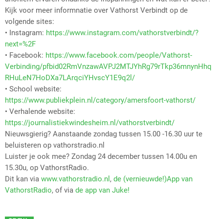
Kijk voor meer informnatie over Vathorst Verbindt op de
volgende sites:
• Instagram:
https://www.instagram.com/vathorstverbindt/?
next=%2F
• Facebook:
https://www.facebook.com/people/Vathorst-
Verbinding/pfbid02RmVnzawAVPJ2MTJYhRg79rTkp36mnynHhq
RHuLeN7HoDXa7LArqciYHvscY1E9q2l/
• School website:
https://www.publiekplein.nl/category/amersfoort-vathorst/
• Verhalende website:
https://journalistiekwindesheim.nl/vathorstverbindt/
Nieuwsgierig? Aanstaande zondag tussen 15.00 -16.30 uur te
beluisteren op vathorstradio.nl
Luister je ook mee? Zondag 24 december tussen 14.00u en
15.30u, op VathorstRadio.
Dit kan via
www.vathorstradio.nl
,
de (vernieuwde!)App van
VathorstRadio
, of via
de app van Juke!