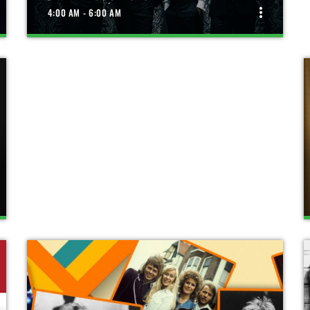
more_vert
4:00 AM - 6:00 AM
close
JAREN 2000-2010
NON-STOP DE BESTE MUZIEK UIT DE JAREN 2000 -
2010
Muziek uit de 'zero's', dus Kane, Christina Aguilera,
Anastacia en Pink kun je zomaar voorbij horen
komen!