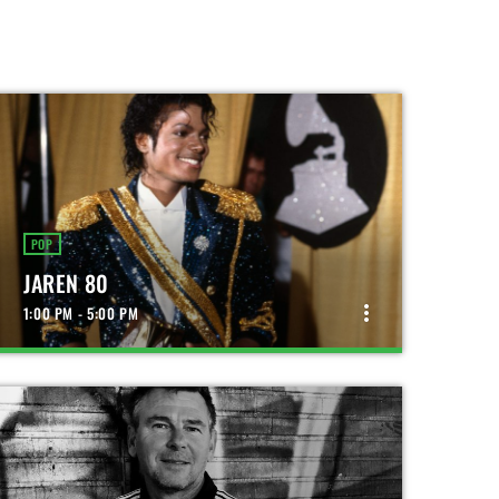
POP
JAREN 80
more_vert
1:00 PM - 5:00 PM
close
JAREN 80
NON-STOP MUZIEK UIT DE JAREN 80
Muziek uit de '80's', dus Tina Turner, Duran Duran
en George Michael kun je zomaar voorbij horen