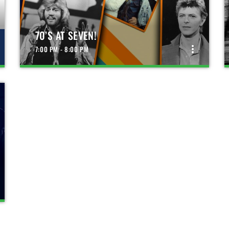
70’S AT SEVEN!
more_vert
7:00 PM - 8:00 PM
close
70’S AT SEVEN!
70'S AT SEVEN!
In 70's at Seven worden non-stop de beste
nummers uit de jaren 70 gedraaid. Elke dag
tussen 19.00u en 20.00u kun je zomaar de Bee
Gee's, Neil Diamond, Rod Stewart of Eric Clapton
voorbij horen komen!