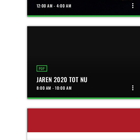
more_vert
12:00 AM - 4:00 AM
close
NACHTHORST!
NON-STOP MUZIEK UIT DE JAREN TUSSEN 1980 EN
NU!
NachtHorst is het nachtprogramma van
VathorstRadio. Van 00.00u tot en met 04.00u
draaien wij non-stop (zelfs niet onderbroken door
POP
het nieuws) alle muziek tussen 1980 en nu! Hier
JAREN 2020 TOT NU
kun je dus van alles horen, en het leuke is, je weet
niet van tevoren wat. Maar...achteraf kun je alles
more_vert
8:00 AM - 10:00 AM
terugkijken welk nummer er op dat moment
speelt.. Kijk daarvoor op onze Playlist pagina en
kies de datum en tijd. Veel plezier in de nacht met
close
JAREN 2020 TOT NU
Nachthorst!
NON-STOP DE BESTE MUZIEK UIT DE JAREN 2020 TOT
NU!
Muziek uit de '10 & 20's', dus Imagine Dragons,
Dua Lipa, Ed Sheeran en Post Malone kun je