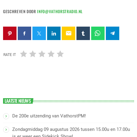
GESCHREVEN DOOR
INFO@VATHORSTRADIO.NL
email
RATE IT
LAATSTE NIEUWS
De 200e uitzending van VathorstPM!
Zondagmiddag 09 augustus 2026 tussen 15.00u en 17.00u
is er weer een Sidekick Show!