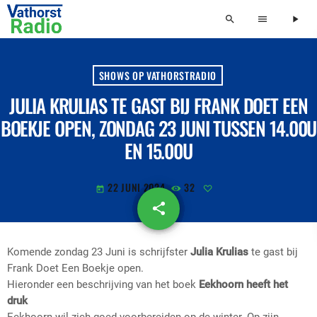
search
menu
play_arrow
SHOWS OP VATHORSTRADIO
JULIA KRULIAS TE GAST BIJ FRANK DOET EEN
BOEKJE OPEN, ZONDAG 23 JUNI TUSSEN 14.00U
EN 15.00U
22 JUNI 2024
32
today
share
email
Komende zondag 23 Juni is schrijfster
Julia Krulias
te gast bij
Frank Doet Een Boekje open.
Hieronder een beschrijving van het boek
Eekhoorn heeft het
druk