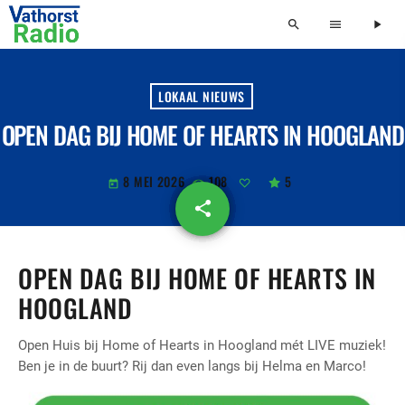
search
menu
play_arrow
LOKAAL NIEUWS
OPEN DAG BIJ HOME OF HEARTS IN HOOGLAND
8 MEI 2026
108
5
today
share
email
OPEN DAG BIJ HOME OF HEARTS IN
HOOGLAND
Open Huis bij
Home of Hearts
in Hoogland mét LIVE muziek!
Ben je in de buurt? Rij dan even langs bij Helma en Marco!