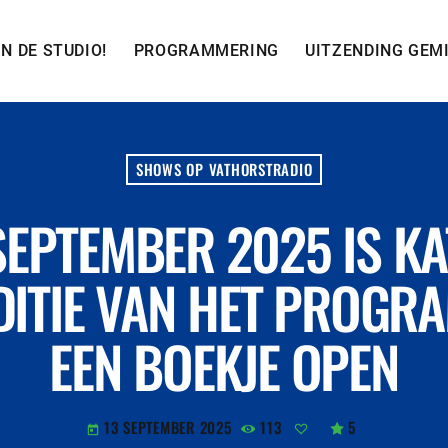
IN DE STUDIO!
PROGRAMMERING
UITZENDING GEM
SHOWS OP VATHORSTRADIO
SEPTEMBER 2025 IS KA
EDITIE VAN HET PROG
EEN BOEKJE OPEN
13 SEPTEMBER 2025
113
5
today