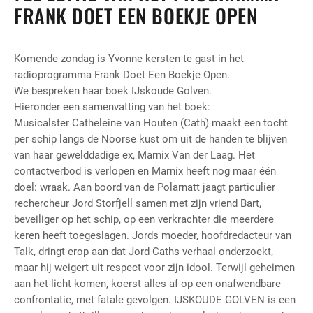
FRANK DOET EEN BOEKJE OPEN
Komende zondag is Yvonne kersten te gast in het
radioprogramma Frank Doet Een Boekje Open.
We bespreken haar boek IJskoude Golven.
Hieronder een samenvatting van het boek:
Musicalster Catheleine van Houten (Cath) maakt een tocht
per schip langs de Noorse kust om uit de handen te blijven
van haar gewelddadige ex, Marnix Van der Laag. Het
contactverbod is verlopen en Marnix heeft nog maar één
doel: wraak. Aan boord van de Polarnatt jaagt particulier
rechercheur Jord Storfjell samen met zijn vriend Bart,
beveiliger op het schip, op een verkrachter die meerdere
keren heeft toegeslagen. Jords moeder, hoofdredacteur van
Talk, dringt erop aan dat Jord Caths verhaal onderzoekt,
maar hij weigert uit respect voor zijn idool. Terwijl geheimen
aan het licht komen, koerst alles af op een onafwendbare
confrontatie, met fatale gevolgen. IJSKOUDE GOLVEN is een