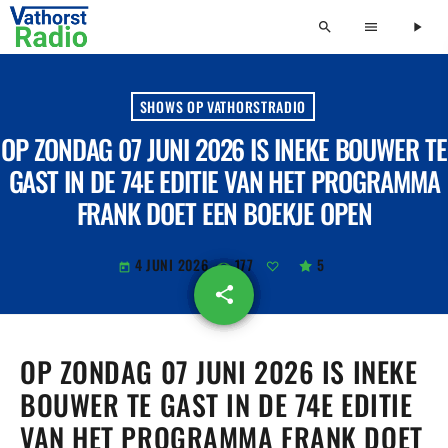
search
menu
play_arrow
SHOWS OP VATHORSTRADIO
OP ZONDAG 07 JUNI 2026 IS INEKE BOUWER TE
GAST IN DE 74E EDITIE VAN HET PROGRAMMA
FRANK DOET EEN BOEKJE OPEN
4 JUNI 2026
177
5
today
share
email
OP ZONDAG 07 JUNI 2026 IS INEKE
BOUWER TE GAST IN DE 74E EDITIE
VAN HET PROGRAMMA FRANK DOET