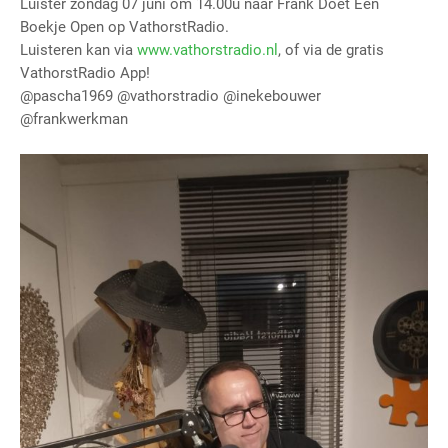
Luister zondag 07 juni om 14.00u naar Frank Doet Een
Boekje Open op VathorstRadio.
Luisteren kan via
www.vathorstradio.nl
, of via de gratis
VathorstRadio App!
@pascha1969 @vathorstradio @inekebouwer
@frankwerkman