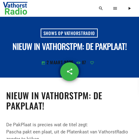
search
menu
play_arrow
SHOWS OP VATHORSTRADIO
NIEUW IN VATHORSTPM: DE PAKPLAAT!
2 MAART 2025
87
today
share
email
NIEUW IN VATHORSTPM: DE
PAKPLAAT!
De PakPlaat is precies wat de titel zegt:
Pascha pakt een plaat, uit de Platenkast van VathorstRadio