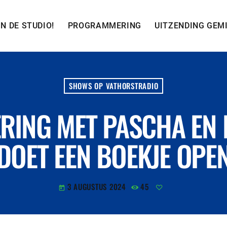
IN DE STUDIO!
PROGRAMMERING
UITZENDING GEM
SHOWS OP VATHORSTRADIO
ERING MET PASCHA EN 
DOET EEN BOEKJE OPE
3 AUGUSTUS 2024
45
today