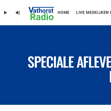
volume_up
play_arrow
HOME
LIVE MEEKIJKEN 
SPECIALE AFLEV