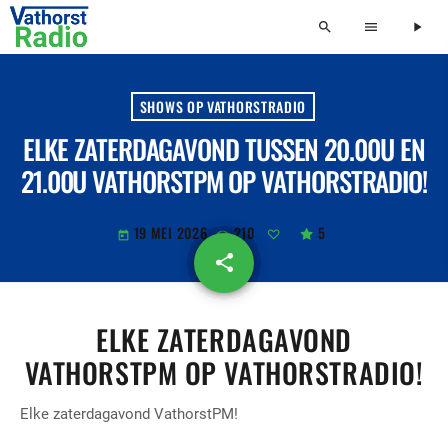
search
menu
play_arrow
SHOWS OP VATHORSTRADIO
ELKE ZATERDAGAVOND TUSSEN 20.00U EN
21.00U VATHORSTPM OP VATHORSTRADIO!
19 MEI 2026
210
5
today
share
email
ELKE ZATERDAGAVOND
VATHORSTPM OP VATHORSTRADIO!
Elke zaterdagavond VathorstPM!