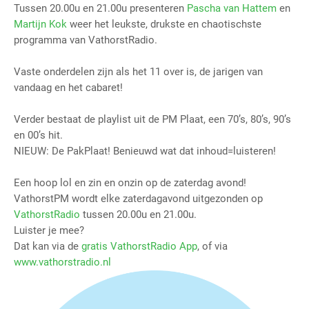
Tussen 20.00u en 21.00u presenteren
Pascha van Hattem
en
Martijn Kok
weer het leukste, drukste en chaotischste
programma van VathorstRadio.
Vaste onderdelen zijn als het 11 over is, de jarigen van
vandaag en het cabaret!
Verder bestaat de playlist uit de PM Plaat, een 70’s, 80’s, 90’s
en 00’s hit.
NIEUW: De PakPlaat! Benieuwd wat dat inhoud=luisteren!
Een hoop lol en zin en onzin op de zaterdag avond!
VathorstPM wordt elke zaterdagavond uitgezonden op
VathorstRadio
tussen 20.00u en 21.00u.
Luister je mee?
Dat kan via de
gratis VathorstRadio App
, of via
www.vathorstradio.nl