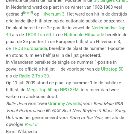
bereikte de plaat de nummer 1-positie in de
UK Singles Chart
.
In Nederland werd de plaat in de winter van 1982-1983 veel
[bron?]
gedraaid
op
Hilversum 3
. Het werd een hit in de destijds
drie landelijke hitlijsten op de nationale publieke popzender.
De plaat bereikte de 2e positie in zowel de
Nederlandse Top
40
als de
TROS Top 50
. In de
Nationale Hitparade
bereikte de
plaat de 3e positie. In de Europese hitlijst op Hilversum 3,
de
TROS Europarade
, bereikte de plaat de nummer 1-positie
en stond ruim een half jaar in de lijst genoteerd.
In Vlaanderen bereikte de single de nummer 1-positie in
zowel de officiële hitlijst — de voorloper van de
Ultratop 50
—
als de
Radio 2 Top 30
.
Op 11 juli 2009 stond de plaat op nummer 1 in de publieke
hitlijst; de
Mega Top 50
op
NPO 3FM
, iets meer dan twee
weken na Jacksons dood.
won twee
Grammy Awards
; voor
Billie Jean
Best Male R&B
en voor
.
Vocal Performance
Best New Rhythm & Blues Song
Ook was het genomineerd voor
, net als de
Song of the Year
opvolger
.
Beat It
Bron: Wikipedia